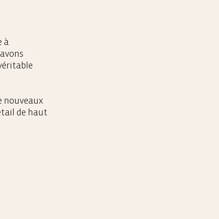
e à
 avons
éritable
de nouveaux
tail de haut