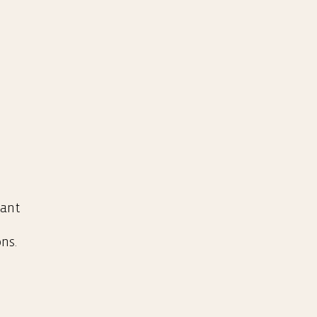
nant
ns.