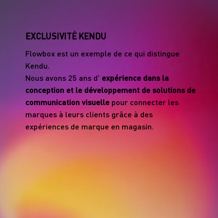
EXCLUSIVITÉ KENDU
Flowbox est un exemple de ce qui distingue
Kendu.
Nous avons 25 ans d'
expérience dans la
conception et le développement de solutions de
communication visuelle
pour connecter les
marques à leurs clients grâce à des
expériences de marque en magasin.