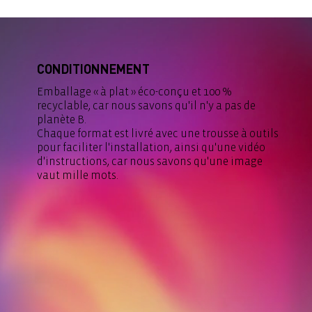
CONDITIONNEMENT
Emballage « à plat » éco-conçu et 100 %
recyclable, car nous savons qu'il n'y a pas de
planète B.
Chaque format est livré avec une trousse à outils
pour faciliter l'installation, ainsi qu'une vidéo
d'instructions, car nous savons qu'une image
vaut mille mots.